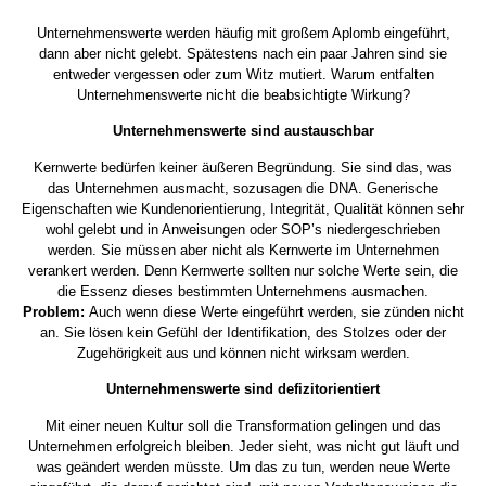
Unternehmenswerte müssen
Unternehmenswerte werden häufig mit großem Aplomb eingeführt,
dann aber nicht gelebt. Spätestens nach ein paar Jahren sind sie
authentisch sein. Sonst funktioniert
entweder vergessen oder zum Witz mutiert. Warum entfalten
es nicht.
Unternehmenswerte nicht die beabsichtigte Wirkung?
Unternehmenswerte sind austauschbar
Kernwerte bedürfen keiner äußeren Begründung. Sie sind das, was
das Unternehmen ausmacht, sozusagen die DNA. Generische
Eigenschaften wie Kundenorientierung, Integrität, Qualität können sehr
wohl gelebt und in Anweisungen oder SOP’s niedergeschrieben
werden. Sie müssen aber nicht als Kernwerte im Unternehmen
verankert werden. Denn Kernwerte sollten nur solche Werte sein, die
die Essenz dieses bestimmten Unternehmens ausmachen.
Problem:
Auch wenn diese Werte eingeführt werden, sie zünden nicht
an. Sie lösen kein Gefühl der Identifikation, des Stolzes oder der
Zugehörigkeit aus und können nicht wirksam werden.
Unternehmenswerte sind defizitorientiert
Mit einer neuen Kultur soll die Transformation gelingen und das
Unternehmen erfolgreich bleiben. Jeder sieht, was nicht gut läuft und
was geändert werden müsste. Um das zu tun, werden neue Werte