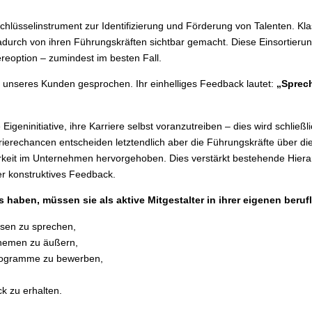
Schlüsselinstrument zur Identifizierung und Förderung von Talenten. Kl
ben die Talente eig
adurch von ihren Führungskräften sichtbar gemacht. Diese Einsortieru
eoption – zumindest im besten Fall.
Ihrem Talent Manag
unseres Kunden gesprochen. Ihr einhelliges Feedback lautet:
„Sprech
Prozess?
geninitiative, ihre Karriere selbst voranzutreiben – dies wird schließli
ierechancen entscheiden letztendlich aber die Führungskräfte über die
keit im Unternehmen hervorgehoben. Dies verstärkt bestehende Hierarc
er konstruktives Feedback.
haben, müssen sie als aktive Mitgestalter in ihrer eigenen beruf
essen zu sprechen,
Themen zu äußern,
programme zu bewerben,
k zu erhalten.