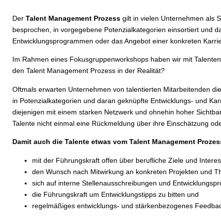
Der
Talent Management Prozess
gilt in vielen Unternehmen als 
Was ha
besprochen, in vorgegebene Potenzialkategorien einsortiert und d
Entwicklungsprogrammen oder das Angebot einer konkreten Karrier
von 
Im Rahmen eines Fokusgruppenworkshops haben wir mit Talenten 
den Talent Management Prozess in der Realität?
Oftmals erwarten Unternehmen von talentierten Mitarbeitenden die Ei
in Potenzialkategorien und daran geknüpfte Entwicklungs- und Karr
diejenigen mit einem starken Netzwerk und ohnehin hoher Sichtbar
Talente nicht einmal eine Rückmeldung über ihre Einschätzung od
Damit auch die Talente etwas vom Talent Management Prozess 
mit der Führungskraft offen über berufliche Ziele und Inter
den Wunsch nach Mitwirkung an konkreten Projekten und 
sich auf interne Stellenausschreibungen und Entwicklungs
die Führungskraft um Entwicklungstipps zu bitten und
regelmäßiges entwicklungs- und stärkenbezogenes Feedbac